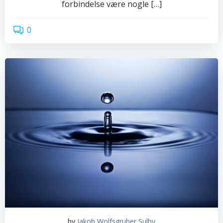
forbindelse være nogle […]
0
read more
by
Jakob Wolfsgruber Sulby