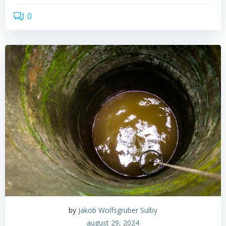
0
read more
by
Jakob Wolfsgruber Sulby
august 29, 2024