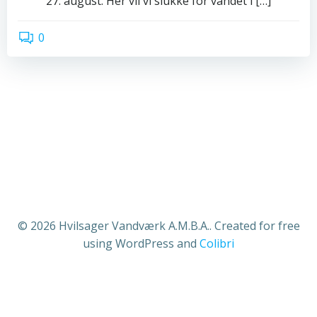
27. august. Her vil vi slukke for vandet i […]
0
read more
© 2026 Hvilsager Vandværk A.M.B.A.. Created for free
using WordPress and
Colibri